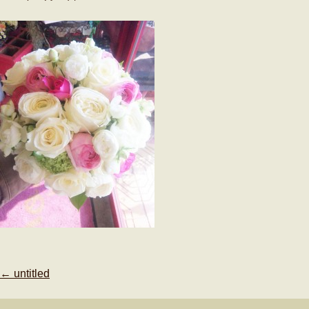
Post
←
untitled
navigation