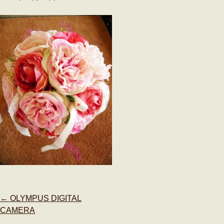
Post
←
OLYMPUS DIGITAL
navigation
CAMERA