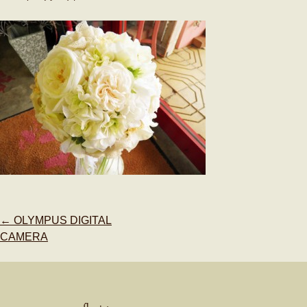
Post
←
OLYMPUS DIGITAL
navigation
CAMERA