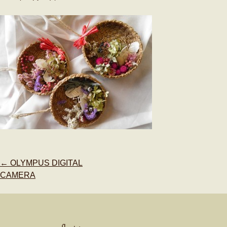
Post
←
OLYMPUS DIGITAL
navigation
CAMERA