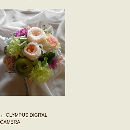
Post
←
OLYMPUS DIGITAL
navigation
CAMERA