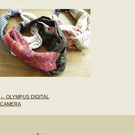
Post
←
OLYMPUS DIGITAL
navigation
CAMERA