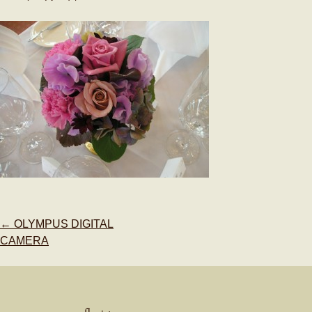
Post
←
OLYMPUS DIGITAL
navigation
CAMERA