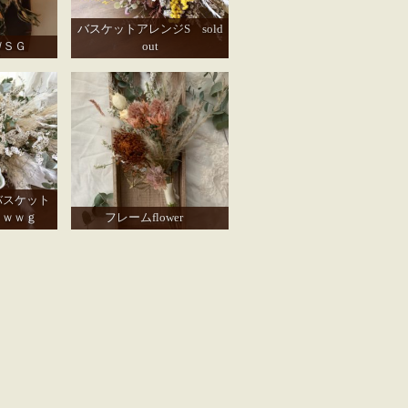
バスケットアレンジS sold
ＷＳＧ
out
バスケット
ｗｗｗｇ
フレームflower