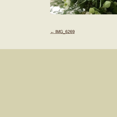
Post
←
IMG_6269
navigation