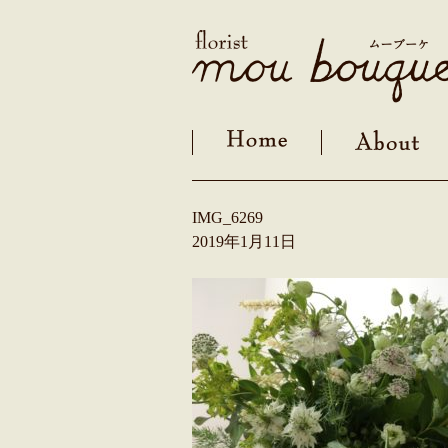
Skip
to
content
IMG_6269
2019年1月11日