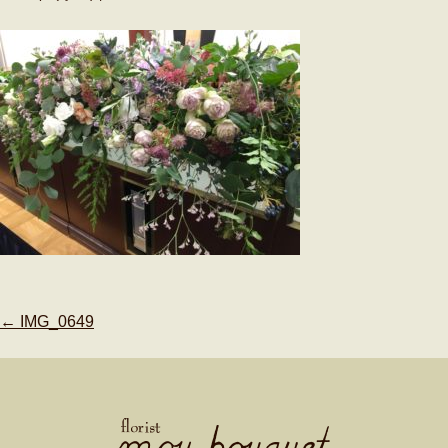
Post
←
IMG_0649
navigation