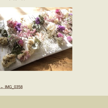
Post
←
IMG_0358
navigation