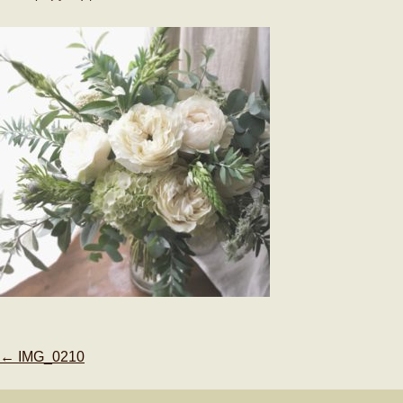
Post
←
IMG_0210
navigation