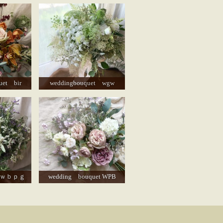
uet bir
weddingbouquet wgw
et ｗｂｐｇ
wedding bouquet WPB