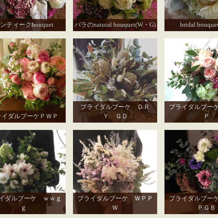
ンティークbouquet
バラのnatural bouquet(W・G)
bridal bouqu
ブライダルブーケ ＤＲ
ブライダルブー
ライダルブーケＰＷＰ
Ｙ ＧＤ
Ｐ
イダルブーケ ｗｗｇ
ブライダルブーケ ＷＰＰ
ブライダルブー
ｇ
Ｗ
ＰＧＢ