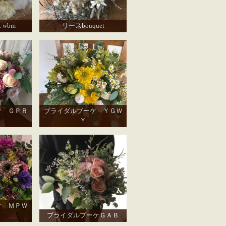
et wbm
リースbouquet
ケ ＧＰＲ
ブライダルブーケ ＹＧＷ
Ｙ
ケ ＭＰＷ
ブライダルブーケＧＡＢ