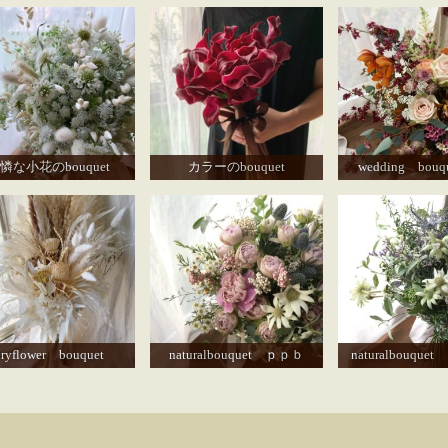
憐な小花のbouquet
カラーのbouquet
wedding bouq
ryflower bouquet
naturalbouquet ｐｐｂ
naturalbouqu