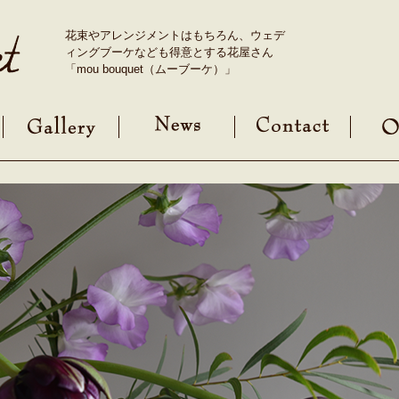
花束やアレンジメントはもちろん、ウェデ
ィングブーケなども得意とする花屋さん
「mou bouquet（ムーブーケ）」