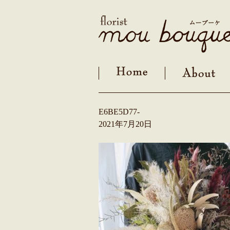
Skip
to
content
E6BE5D77-
2021年7月20日