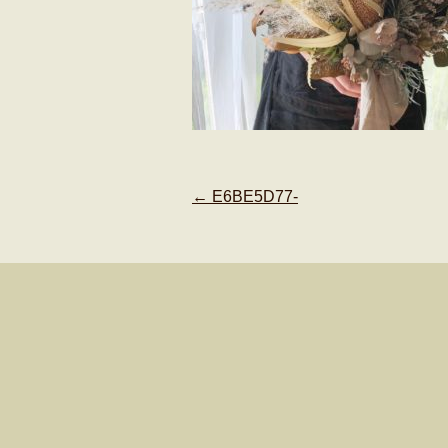
Post
←
E6BE5D77-
navigation