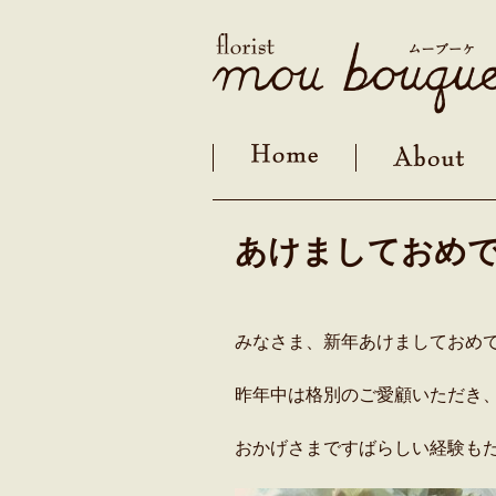
Skip
to
content
あけましておめ
みなさま、新年あけましておめ
昨年中は格別のご愛顧いただき
おかげさまですばらしい経験も