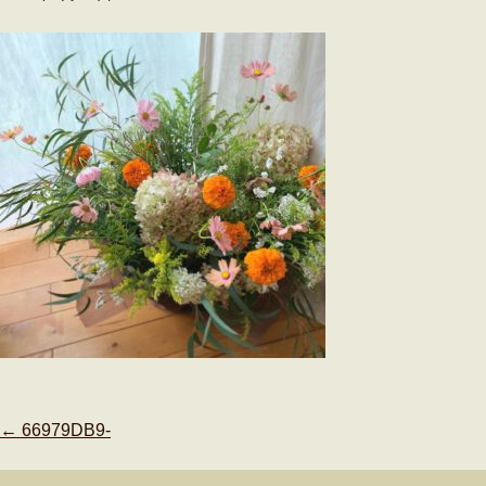
Post
←
66979DB9-
navigation