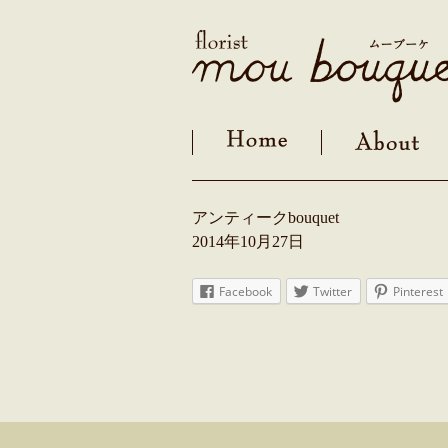
Skip
to
content
アンティークbouquet
2014年10月27日
Facebook
Twitter
Pinterest
Post
navigation