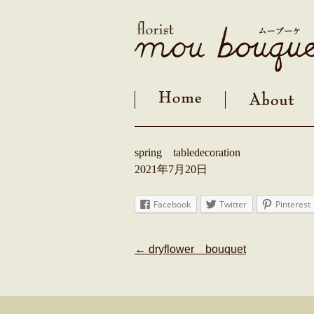
Skip
to
content
spring tabledecoration
2021年7月20日
Facebook
Twitter
Pinterest
Post
←
dryflower bouquet
navigation